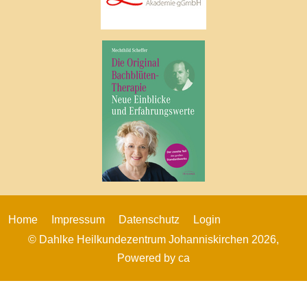
Home
Impressum
Datenschutz
Login
© Dahlke Heilkundezentrum Johanniskirchen 2026,
Powered by
ca